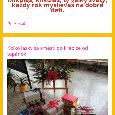
každý rok myslievaš na dobré
deti.
Mikuláš
Koľko lásky sa zmestí do krabice od
topánok