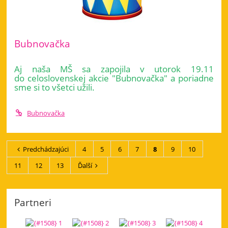
Bubnovačka
Aj naša MŠ sa zapojila v utorok 19.11
do celoslovenskej akcie "Bubnovačka" a poriadne
sme si to všetci užili.
Bubnovačka
Predchádzajúci
4
5
6
7
8
9
10
11
12
13
Ďalší
Partneri