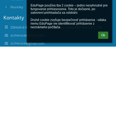
EduPage používa iba 2 cookie – jedno nevyhnutné pre 
Novinky
fungovanie prihlasovania. Toto je dočasné, po 
zatvorení prehliadača sa odstráni.

Kontakty
Druhé cookie zvyšuje bezpečnosť prihlásenia - vďaka 
nemu EduPage vie identifikovať prihlásenie z 
Základná škola s materskou školou, Liptovské Revúce č. 232
neznámeho počítača.
zs.lrevuce@gmail.com
Ok
zs.lrevuce@gmail.com
+421 911900 559
+421 911 900 559 - riaditeľ školy
+421 911 427 595 - zástupkyňa RŠ
+421 903 794 332 - zástupkyňa RŠ pre MŠ
+421 910 230 010 - Materská škola (Číslo je dostupné počas
prevádzky MŠ)
+421 911 449 189 - Školská jedáleň
+421 911 861 712 - Školský klub detí
Liptovské Revúce č. 232
034 74 Liptovské Revúce
Slovakia
37813404