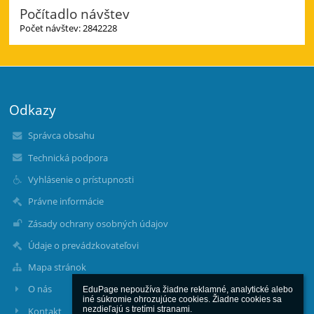
Počítadlo návštev
Počet návštev: 2842228
Odkazy
Správca obsahu
Technická podpora
Vyhlásenie o prístupnosti
Právne informácie
Zásady ochrany osobných údajov
Údaje o prevádzkovateľovi
Mapa stránok
O nás
EduPage nepoužíva žiadne reklamné, analytické alebo 
iné súkromie ohrozujúce cookies. Žiadne cookies sa 
nezdieľajú s tretími stranami.

Kontakt