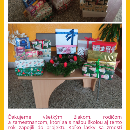
Ďakujeme všetkým žiakom, rodičom
a zamestnancom, ktorí sa s našou školou aj tento
rok zapojili do projektu Koľko lásky sa zmestí