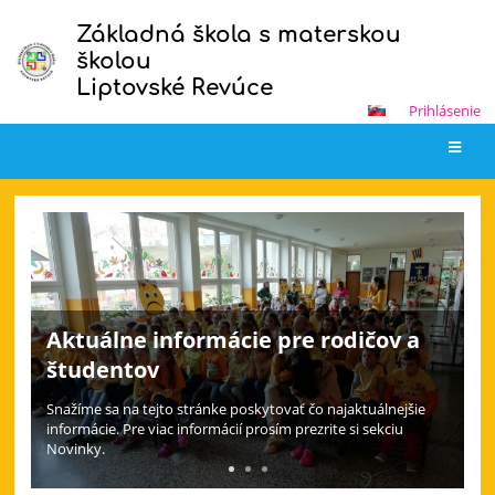
Základná škola s materskou
školou
Liptovské Revúce
Prihlásenie
Hlavná
stránka
Aktuálne informácie pre rodičov a
študentov
Snažíme sa na tejto stránke poskytovať čo najaktuálnejšie
informácie. Pre viac informácií prosím prezrite si sekciu
Novinky.