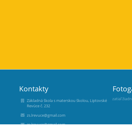
Kontakty
Fotog
zatiaľ žiad
Základná škola s materskou školou, Liptovské
Revúce č. 232
zs.lrevuce@gmail.com
zs.lrevuce@gmail.com