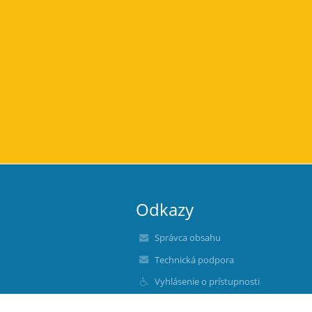
Odkazy
Správca obsahu
Technická podpora
Vyhlásenie o prístupnosti
Právne informácie