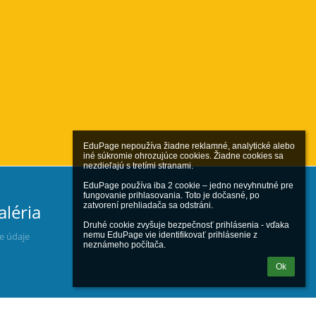
EduPage nepoužíva žiadne reklamné, analytické alebo 
iné súkromie ohrozujúce cookies. Žiadne cookies sa 
nezdieľajú s tretími stranami.

EduPage používa iba 2 cookie – jedno nevyhnutné pre 
fungovanie prihlasovania. Toto je dočasné, po 
aléria
zatvorení prehliadača sa odstráni.

Druhé cookie zvyšuje bezpečnosť prihlásenia - vďaka 
ne údaje
nemu EduPage vie identifikovať prihlásenie z 
neznámeho počítača.
Ok