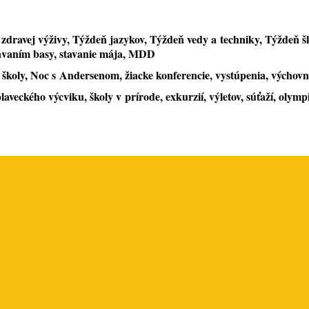
zdravej výživy,
Týždeň jazykov, Týždeň vedy a techniky, Týždeň š
ávaním basy, stavanie mája, MDD
 školy,
Noc s Andersenom, žiacke konferencie, vystúpenia, výchovn
plaveckého výcviku, školy v prírode,
exkurzií,
výletov,
s
úťaží,
o
lymp