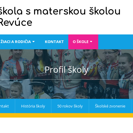
škola s materskou školou
 Revúce
ŽIACI A RODIČIA
KONTAKT
O ŠKOLE
Profil školy
ntakt
História školy
50 rokov školy
Školské zvonenie