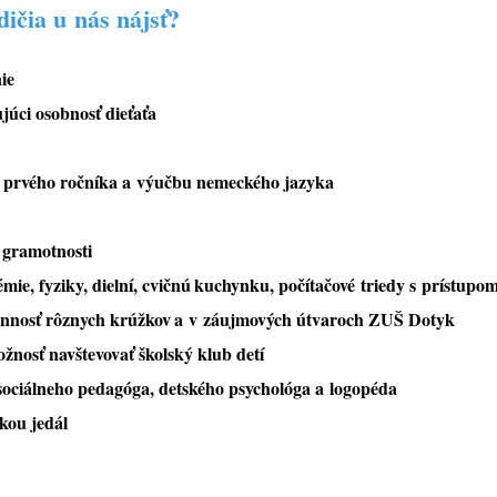
dičia u nás nájsť?
ie
júci osobnosť dieťaťa
d prvého ročníka a výučbu nemeckého jazyka
j gramotnosti
ie, fyziky, dielní, cvičnú
kuchynku, počítačové triedy s prístupom
innosť rôznych krúžkov
a v záujmových útvaroch ZUŠ Dotyk
ožnosť navštevovať školský klub
detí
sociálneho pedagóga, detského psychológa
a logopéda
kou jedál