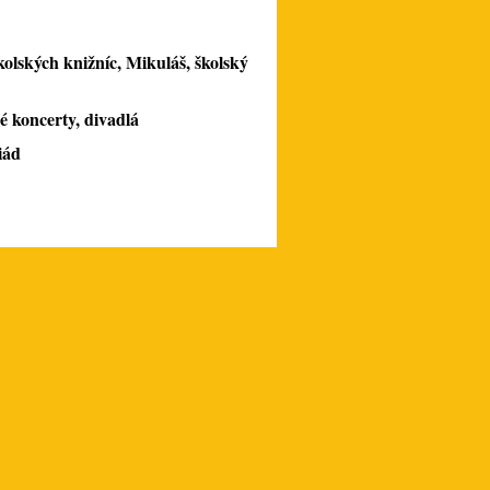
kolských knižníc,
Mikuláš,
školský
é koncerty, divadlá
iád