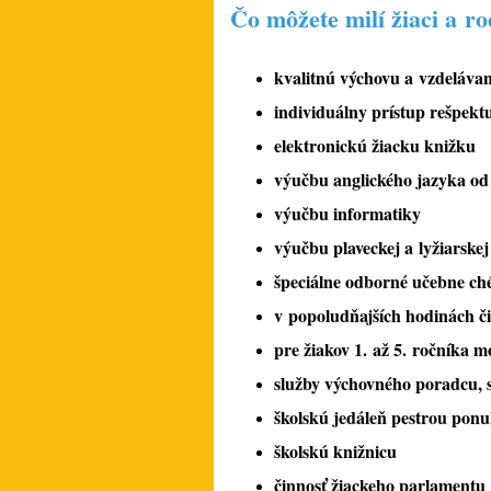
Čo môžete milí žiaci a ro
kvalitnú výchovu a vzdelávan
individuálny prístup rešpektu
elektronickú žiacku knižku
výučbu anglického jazyka o
výučbu informatiky
výučbu plaveckej a lyžiarske
špeciálne odborné učebne chém
v popoludňajších hodinách č
pre žiakov 1. až 5. ročníka m
služby výchovného poradcu, 
školskú jedáleň pestrou ponu
školskú knižnicu
činnosť žiackeho parlamentu