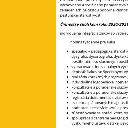
výchovného a sociálneho poradenstva a 
zariadeniach. Súčasťou odbornej činnost
pestúnskej starostlivosti
Činnosti v školskom roku 2020/2021
individuálna integrácia žiakov so vzdel
hodina týždenne pre žiaka
špeciálno – pedagogická starostl
dysgrafia, dysortografia, dyskalk
postihnutím, so sluchovým posti
vypracovanie individuálnych výc
depistáž žiakov so špeciálnymi 
realizácia korekčných programov,
individuálna logopedická interven
konzultačné a poradenské služby
konzultačné a poradenské služby
registrácia dokumentácie žiakov 
evidencia plánovaných diagnostík
hodnotenie realizácie IVVP a pro
zúčastňovanie sa porád, ktoré re
spolupráca s centrami pedagogic
výskumného ústavu detskej psych