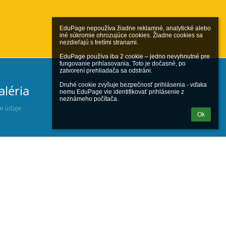
EduPage nepoužíva žiadne reklamné, analytické alebo 
iné súkromie ohrozujúce cookies. Žiadne cookies sa 
nezdieľajú s tretími stranami.

EduPage používa iba 2 cookie – jedno nevyhnutné pre 
fungovanie prihlasovania. Toto je dočasné, po 
zatvorení prehliadača sa odstráni.

Druhé cookie zvyšuje bezpečnosť prihlásenia - vďaka 
aléria
nemu EduPage vie identifikovať prihlásenie z 
neznámeho počítača.
ne údaje
Ok