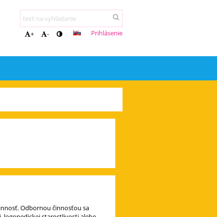
Prihlásenie
+
-
činnosť. Odbornou činnosťou sa
ogopedickej starostlivosti alebo