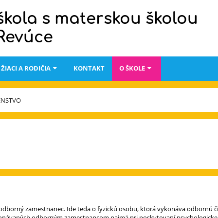
škola s materskou školou
 Revúce
ŽIACI A RODIČIA
KONTAKT
O ŠKOLE
ENSTVO
 odborný zamestnanec. Ide teda o fyzickú osobu, ktorá vykonáva odbornú 
onávaných odborným zamestnancom najmä pri poskytovaní psychologickej, l