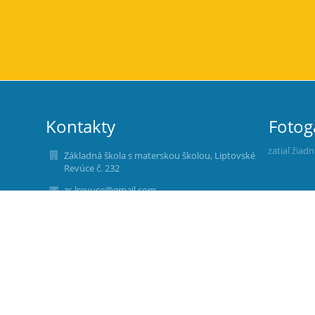
Kontakty
Fotog
zatiaľ žiad
Základná škola s materskou školou, Liptovské
Revúce č. 232
zs.lrevuce@gmail.com
zs.lrevuce@gmail.com
+421 911900 559
+421 911 900 559 - riaditeľ školy
+421 911 427 595 - zástupkyňa RŠ
+421 903 794 332 - zástupkyňa RŠ pre MŠ
+421 910 230 010 - Materská škola (Číslo je
dostupné počas