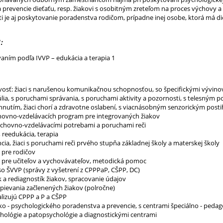
prevencie dieťaťu, resp. žiakovi s osobitným zreteľom na proces výchovy a 
i je aj poskytovanie poradenstva rodičom, prípadne inej osobe, ktorá má d
:
ávaním podľa IVVP – edukácia a terapia 1
ivosť: žiaci s narušenou komunikačnou schopnosťou, so špecifickými vývino
úlia, s poruchami správania, s poruchami aktivity a pozornosti, s telesným 
hnutím, žiaci chorí a zdravotne oslabení, s viacnásobným senzorickým po
hovno-vzdelávacích program pre integrovaných žiakov
výchovno-vzdelávacími potrebami a poruchami reči
 reedukácia, terapia
cia, žiaci s poruchami reči prvého stupňa základnej školy a materskej školy
 pre rodičov
 pre učiteľov a vychovávateľov, metodická pomoc
so ŠVVP (správy z vyšetrení z CPPPaP, CŠPP, DC)
 a rediagnostík žiakov, spracovanie údajov
spievania začlenených žiakov (polročne)
alizujú CPPP a P a CŠPP
ko - psychologického poradenstva a prevencie, s centrami špeciálno - ped
ológie a patopsychológie a diagnostickými centrami