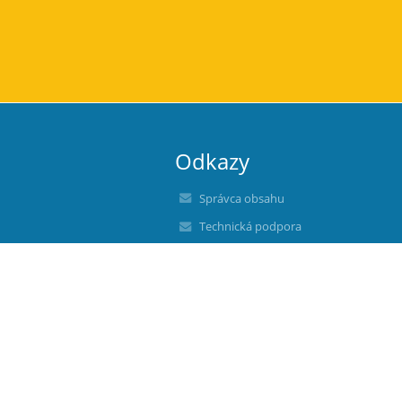
Odkazy
Správca obsahu
Technická podpora
Vyhlásenie o prístupnosti
Právne informácie
Zásady ochrany osobných údajov
Údaje o prevádzkovateľovi
Mapa stránok
O nás