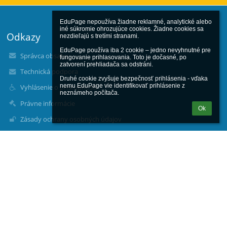
EduPage nepoužíva žiadne reklamné, analytické alebo 
iné súkromie ohrozujúce cookies. Žiadne cookies sa 
Odkazy
nezdieľajú s tretími stranami.

EduPage používa iba 2 cookie – jedno nevyhnutné pre 
Správca obsahu
fungovanie prihlasovania. Toto je dočasné, po 
zatvorení prehliadača sa odstráni.

Technická podpora
Druhé cookie zvyšuje bezpečnosť prihlásenia - vďaka 
nemu EduPage vie identifikovať prihlásenie z 
Vyhlásenie o prístupnosti
neznámeho počítača.
Právne informácie
Ok
Zásady ochrany osobných údajov
Údaje o prevádzkovateľovi
Mapa stránok
O nás
Kontakt
Novinky
Kontakty