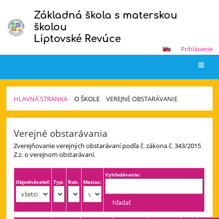
Základná škola s materskou
školou
Liptovské Revúce
Prihlásenie
HLAVNÁ STRÁNKA
O ŠKOLE
VEREJNÉ OBSTARÁVANIE
Verejné
Verejné obstarávania
obstarávanie
Zverejňovanie verejných obstarávaní podľa č. zákona č. 343/2015
Z.z. o verejnom obstarávaní.
Vyhľadávanie:
Objednávateľ:
Typ:
Rok:
Mesiac: