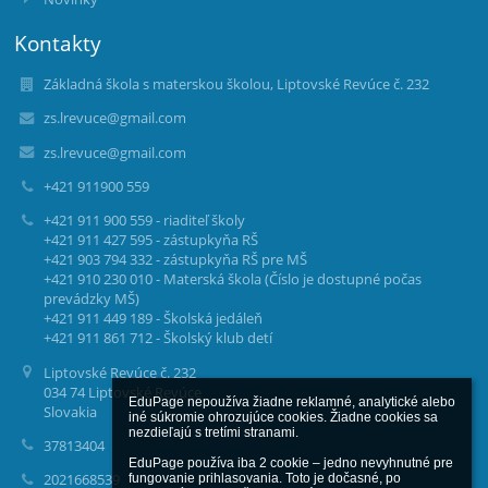
Kontakty
Základná škola s materskou školou, Liptovské Revúce č. 232
zs.lrevuce@gmail.com
zs.lrevuce@gmail.com
+421 911900 559
+421 911 900 559 - riaditeľ školy
+421 911 427 595 - zástupkyňa RŠ
+421 903 794 332 - zástupkyňa RŠ pre MŠ
+421 910 230 010 - Materská škola (Číslo je dostupné počas
prevádzky MŠ)
+421 911 449 189 - Školská jedáleň
+421 911 861 712 - Školský klub detí
Liptovské Revúce č. 232
034 74 Liptovské Revúce
EduPage nepoužíva žiadne reklamné, analytické alebo 
Slovakia
iné súkromie ohrozujúce cookies. Žiadne cookies sa 
nezdieľajú s tretími stranami.

37813404
EduPage používa iba 2 cookie – jedno nevyhnutné pre 
2021668539
fungovanie prihlasovania. Toto je dočasné, po 