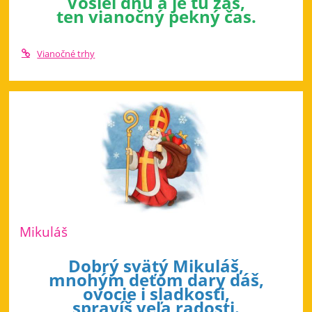
Vošiel dnu a je tu zas,
ten vianočný pekný čas.
Vianočné trhy
Mikuláš
Dobrý svätý Mikuláš,
mnohým deťom dary dáš,
ovocie i sladkosti,
spravíš veľa radosti.