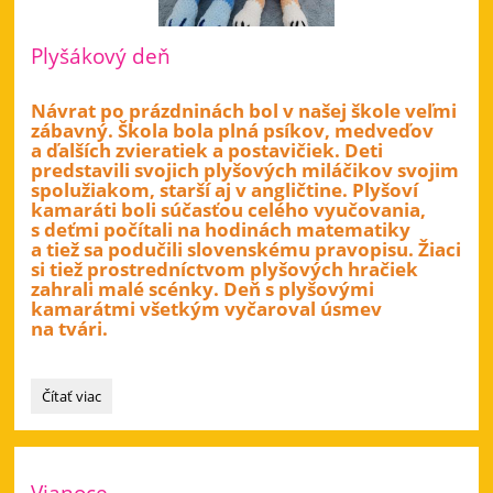
Plyšákový deň
Návrat po prázdninách bol v našej škole veľmi
zábavný. Škola bola plná psíkov, medveďov
a ďalších zvieratiek a postavičiek. Deti
predstavili svojich plyšových miláčikov svojim
spolužiakom, starší aj v angličtine. Plyšoví
kamaráti boli súčasťou celého vyučovania,
s deťmi počítali na hodinách matematiky
a tiež sa podučili slovenskému pravopisu. Žiaci
si tiež prostredníctvom plyšových hračiek
zahrali malé scénky. Deň s plyšovými
kamarátmi všetkým vyčaroval úsmev
na tvári.
Plyšákový
Čítať viac
deň:
Vianoce