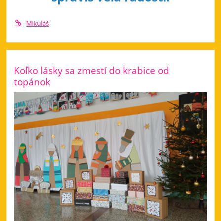
Mikuláš
Koľko lásky sa zmestí do krabice od
topánok