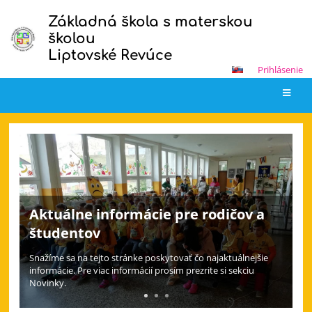
Základná škola s materskou
školou
Liptovské Revúce
Prihlásenie
Hlavná
stránka
Aktuálne informácie pre rodičov a
študentov
Snažíme sa na tejto stránke poskytovať čo najaktuálnejšie
informácie. Pre viac informácií prosím prezrite si sekciu
Novinky.