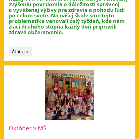
zvýšeniu povedomia o dôležitosti správnej
a vyváženej výživy pre zdravie a pohodu ľudí
po celom svete. Na našej škole sme tejto
problematike venovali celý týždeň, kde nám
žiaci druhého stupňa každý deň pripravili
zdravé občerstvenie.
Týždeň
Čítať viac
zdravej
výživy:
Október v MŠ