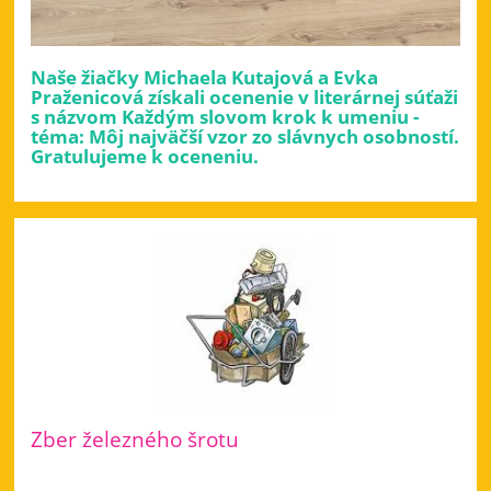
Naše žiačky Michaela Kutajová a Evka
Praženicová získali ocenenie v literárnej súťaži
s názvom Každým slovom krok k umeniu -
téma: Môj najväčší vzor zo slávnych osobností.
Gratulujeme k oceneniu.
Zber železného šrotu