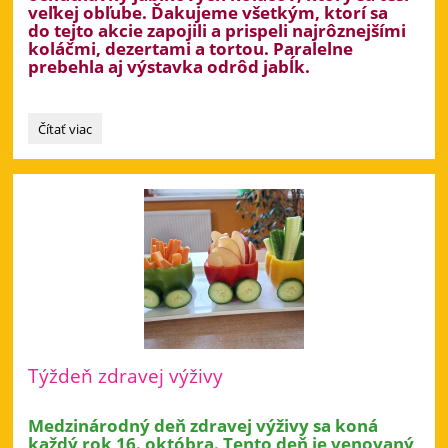
veľkej obľube. Ďakujeme všetkým, ktorí sa
do tejto akcie zapojili a prispeli najrôznejšími
koláčmi, dezertami a tortou. Paralelne
prebehla aj výstavka odrôd jabĺk.
Deň
Čítať viac
jablka:
Týždeň zdravej výživy
Medzinárodný deň zdravej výživy sa koná
každý rok 16. októbra. Tento deň je venovaný