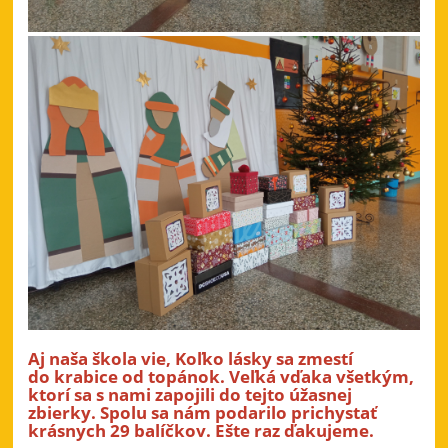
Aj naša škola vie, Koľko lásky sa zmestí
do krabice od topánok. Veľká vďaka všetkým,
ktorí sa s nami zapojili do tejto úžasnej
zbierky. Spolu sa nám podarilo prichystať
krásnych 29 balíčkov. Ešte raz ďakujeme.