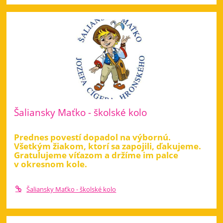
Šaliansky Maťko - školské kolo
Prednes povestí dopadol na výbornú.
Všetkým žiakom, ktorí sa zapojili, ďakujeme.
Gratulujeme víťazom a držíme im palce
v okresnom kole.
Šaliansky Maťko - školské kolo