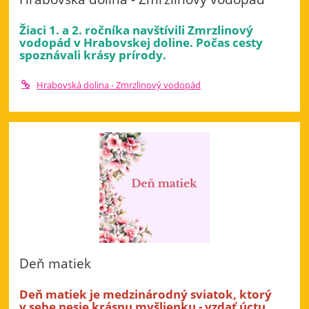
Žiaci 1. a 2. ročníka navštívili Zmrzlinový
vodopád v Hrabovskej doline. Počas cesty
spoznávali krásy prírody.
Hrabovská dolina - Zmrzlinový vodopád
Deň matiek
Deň matiek je medzinárodný sviatok, ktorý
v sebe nesie krásnu myšlienku - vzdať úctu