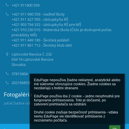
+421 911900 559
+421 911 900 559 - riaditeľ školy
+421 911 427 595 - zástupkyňa RŠ
+421 903 794 332 - zástupkyňa RŠ pre MŠ
+421 910 230 010 - Materská škola (Číslo je dostupné počas
prevádzky MŠ)
+421 911 449 189 - Školská jedáleň
+421 911 861 712 - Školský klub detí
Liptovské Revúce č. 232
034 74 Liptovské Revúce
Slovakia
37813404
EduPage nepoužíva žiadne reklamné, analytické alebo 
2021668539
iné súkromie ohrozujúce cookies. Žiadne cookies sa 
nezdieľajú s tretími stranami.

Fotogaléria
EduPage používa iba 2 cookie – jedno nevyhnutné pre 
fungovanie prihlasovania. Toto je dočasné, po 
zatiaľ žiadne údaje
zatvorení prehliadača sa odstráni.

Druhé cookie zvyšuje bezpečnosť prihlásenia - vďaka 
nemu EduPage vie identifikovať prihlásenie z 
neznámeho počítača.