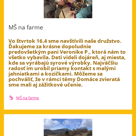
MŠ na farme
Vo štvrtok 16.4 sme navštívili naše družstvo.
Ďakujeme za krásne dopoludnie
predovšetkým pani Veronike P., ktorá nám to
všetko vybavila. Deti videli dojáreň, aj miesta,
kde sa vyrábajú syrové výrobky. Najväčšiu
radosť im urobil priamy kontakt s malými
jahniatkami a kozičkami. Môžeme sa
pochváliť, že v rámci témy Domáce zvieratá
sme mali aj zážitkové učenie.
MŠ na farme