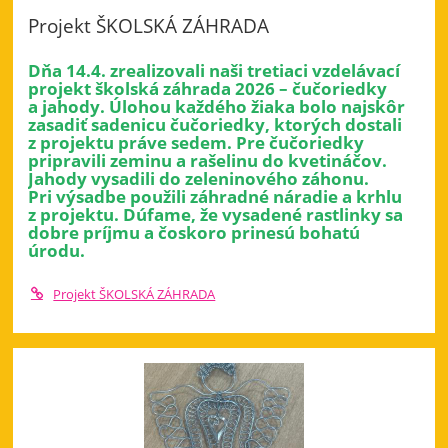
Projekt ŠKOLSKÁ ZÁHRADA
Dňa 14.4. zrealizovali naši tretiaci vzdelávací
projekt školská záhrada 2026 – čučoriedky
a jahody. Úlohou každého žiaka bolo najskôr
zasadiť sadenicu čučoriedky, ktorých dostali
z projektu práve sedem. Pre čučoriedky
pripravili zeminu a rašelinu do kvetináčov.
Jahody vysadili do zeleninového záhonu.
Pri výsadbe použili záhradné náradie a krhlu
z projektu. Dúfame, že vysadené rastlinky sa
dobre príjmu a čoskoro prinesú bohatú
úrodu.
Projekt ŠKOLSKÁ ZÁHRADA