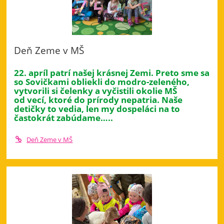
Deň Zeme v MŠ
22. apríl patrí našej krásnej Zemi. Preto sme sa
so Sovičkami obliekli do modro-zeleného,
vytvorili si čelenky a vyčistili okolie MŠ
od vecí, ktoré do prírody nepatria. Naše
detičky to vedia, len my dospeláci na to
častokrát zabúdame…..
Deň Zeme v MŠ