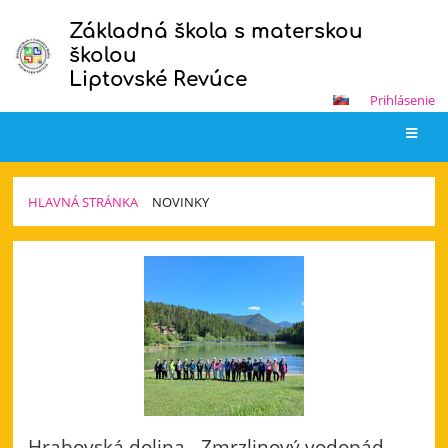
Základná škola s materskou
školou
Liptovské Revúce
Prihlásenie
HLAVNÁ STRÁNKA
NOVINKY
Novinky
Hrabovská dolina - Zmrzlinový vodopád