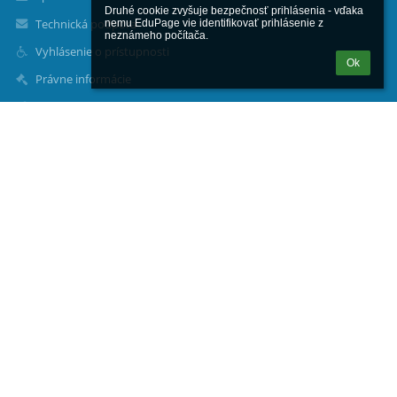
Druhé cookie zvyšuje bezpečnosť prihlásenia - vďaka 
Technická podpora
nemu EduPage vie identifikovať prihlásenie z 
neznámeho počítača.
Vyhlásenie o prístupnosti
Ok
Právne informácie
Zásady ochrany osobných údajov
Údaje o prevádzkovateľovi
Mapa stránok
O nás
Kontakt
Novinky
Kontakty
Základná škola s materskou školou, Liptovské Revúce č. 232
zs.lrevuce@gmail.com
zs.lrevuce@gmail.com