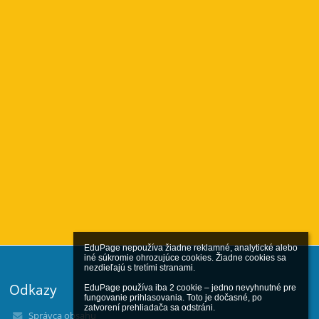
EduPage nepoužíva žiadne reklamné, analytické alebo 
iné súkromie ohrozujúce cookies. Žiadne cookies sa 
nezdieľajú s tretími stranami.

Odkazy
EduPage používa iba 2 cookie – jedno nevyhnutné pre 
fungovanie prihlasovania. Toto je dočasné, po 
zatvorení prehliadača sa odstráni.

Správca obsahu