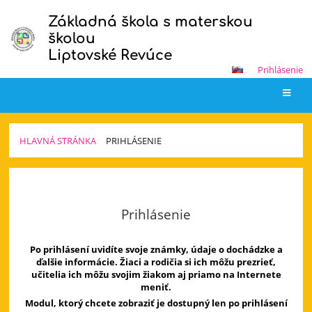
Základná škola s materskou
školou
Liptovské Revúce
Prihlásenie
HLAVNÁ STRÁNKA
PRIHLÁSENIE
Prihlásenie
Prihlásenie
Po prihlásení uvidíte svoje známky, údaje o dochádzke a
ďalšie informácie. Žiaci a rodičia si ich môžu prezrieť,
učitelia ich môžu svojim žiakom aj priamo na Internete
meniť.
Modul, ktorý chcete zobraziť je dostupný len po prihlásení