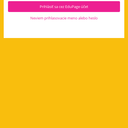
Prihlásiť sa cez EduPage účet
Neviem prihlasovacie meno alebo heslo